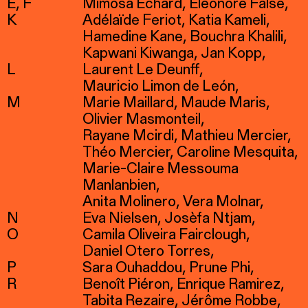
E
F
Mimosa Echard
Éléonore False
K
Adélaïde Feriot
Katia Kameli
Hamedine Kane
Bouchra Khalili
Kapwani Kiwanga
Jan Kopp
L
Laurent Le Deunff
Mauricio Limon de León
M
Marie Maillard
Maude Maris
Olivier Masmonteil
Rayane Mcirdi
Mathieu Mercier
Théo Mercier
Caroline Mesquita
Marie-Claire Messouma
Manlanbien
Anita Molinero
Vera Molnar
N
Eva Nielsen
Josèfa Ntjam
O
Camila Oliveira Fairclough
Daniel Otero Torres
P
Sara Ouhaddou
Prune Phi
R
Benoît Piéron
Enrique Ramirez
Tabita Rezaire
Jérôme Robbe