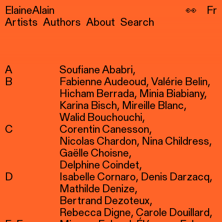
ElaineAlain
👀
Fr
Artists
Authors
About
Search
A
Soufiane Ababri
B
Fabienne Audeoud
Valérie Belin
Hicham Berrada
Minia Biabiany
Karina Bisch
Mireille Blanc
Walid Bouchouchi
C
Corentin Canesson
Nicolas Chardon
Nina Childress
Gaëlle Choisne
Delphine Coindet
D
Isabelle Cornaro
Denis Darzacq
Mathilde Denize
Bertrand Dezoteux
Rebecca Digne
Carole Douillard